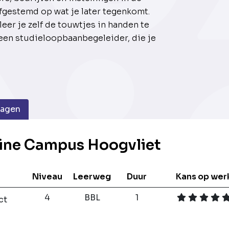
fgestemd op wat je later tegenkomt.
leer je zelf de touwtjes in handen te
 een studieloopbaanbegeleider, die je
dagen
kine Campus Hoogvliet
Niveau
Leerweg
Duur
Kans op wer
4
BBL
1
ct