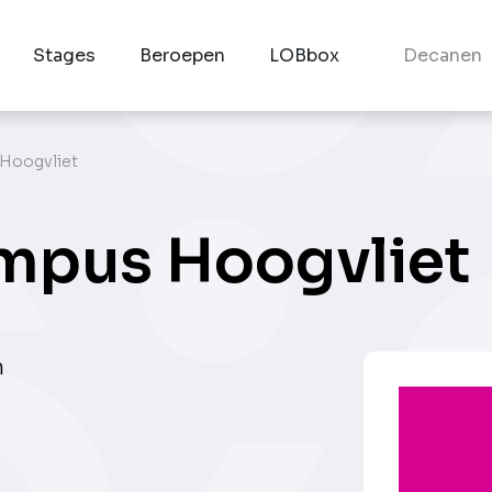
Stages
Beroepen
LOBbox
Decanen
 Hoogvliet
mpus Hoogvliet
n