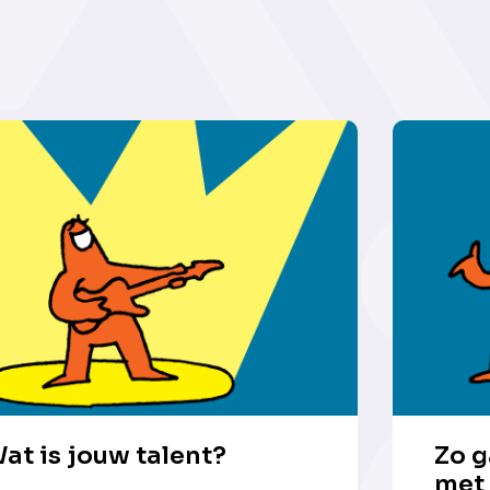
at is jouw talent?
Zo g
met