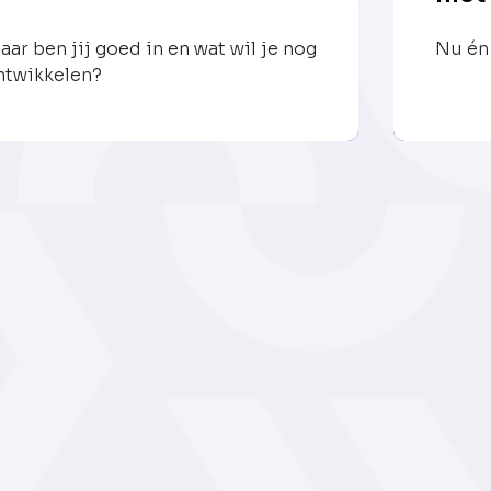
aar ben jij goed in en wat wil je nog
Nu én 
ntwikkelen?