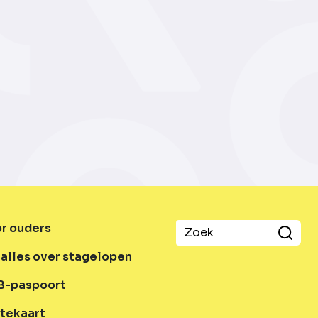
or ouders
alles over stagelopen
B-paspoort
tekaart