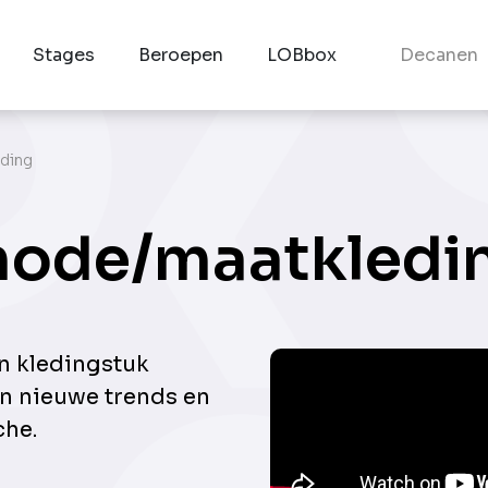
Stages
Beroepen
LOBbox
Decanen
ding
 mode/maatkledi
n kledingstuk
n nieuwe trends en
che.