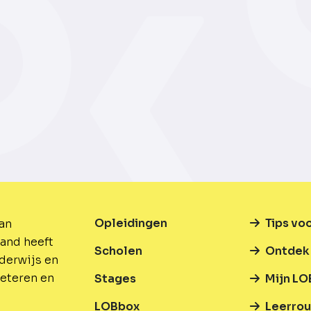
Opleidingen
Tips vo
van
and heeft
Scholen
Ontdek 
nderwijs en
beteren en
Stages
Mijn LO
LOBbox
Leerrou