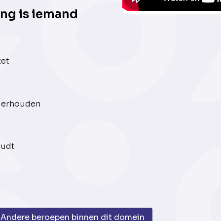
ng is iemand
zet
derhouden
oudt
Andere beroepen binnen dit domein