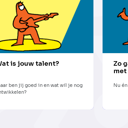
at is jouw talent?
Zo g
met
aar ben jij goed in en wat wil je nog
Nu én 
ntwikkelen?