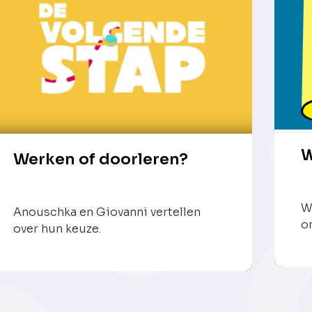
W
Werken of doorleren?
W
Anouschka en Giovanni vertellen
o
over hun keuze.