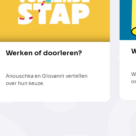
W
Werken of doorleren?
W
Anouschka en Giovanni vertellen
o
over hun keuze.