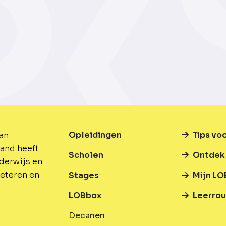
Opleidingen
Tips vo
van
and heeft
Scholen
Ontdek 
nderwijs en
beteren en
Stages
Mijn LO
LOBbox
Leerrou
Decanen