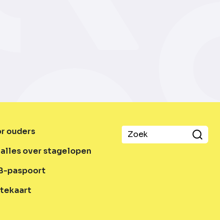
or ouders
alles over stagelopen
B-paspoort
tekaart