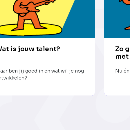
at is jouw talent?
Zo g
met
aar ben jij goed in en wat wil je nog
Nu én 
ntwikkelen?