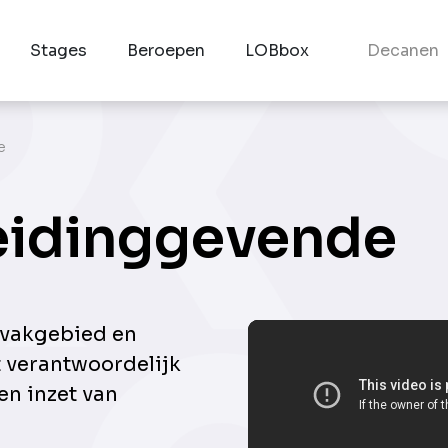
Stages
Beroepen
LOBbox
Decanen
e
leidinggevende
 vakgebied en
 verantwoordelijk
en inzet van