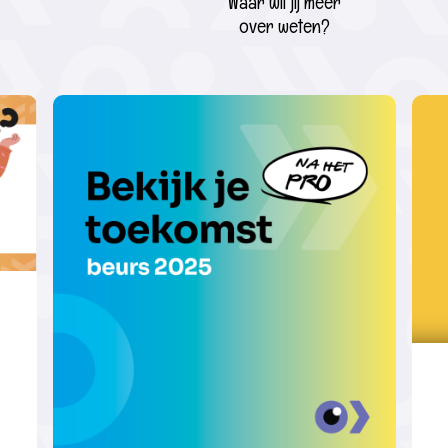
Waar wil jij meer
over weten?