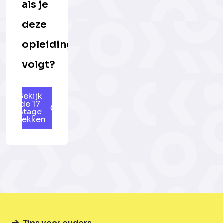
als je
deze
opleiding
volgt?
Bekijk
de 17
stage
plekken
Tips voor ouders