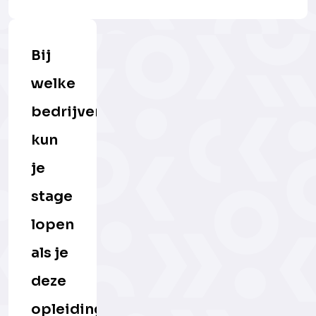
Bij
welke
bedrijven
kun
je
stage
lopen
als je
deze
opleiding