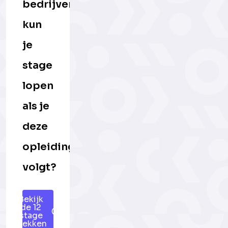
bedrijven
kun
je
stage
lopen
als je
deze
opleiding
volgt?
Bekijk
de 12
stage
plekken