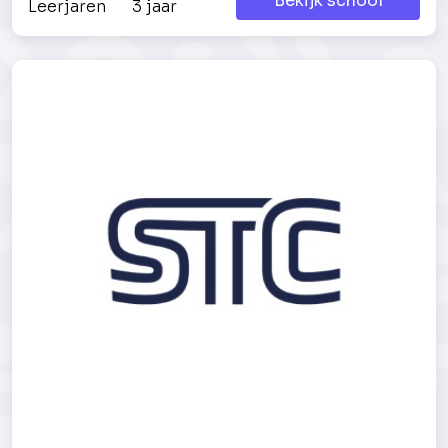
Bekijk school
Leerjaren
3 jaar