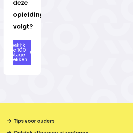
deze
opleiding
volgt?
Bekijk
de 100
stage
plekken
Tips voor ouders
Ontdek alles over stagelopen