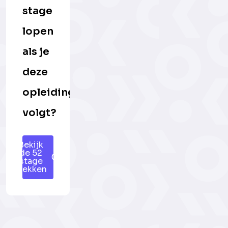
stage
lopen
als je
deze
opleiding
volgt?
Bekijk
de 52
stage
plekken