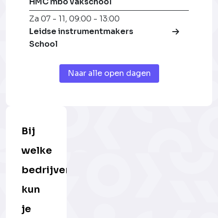
HMC mbo vakschool
Za 07 - 11
,
09:00 - 13:00
Leidse instrumentmakers
School
Naar alle open dagen
Bij
welke
bedrijven
kun
je