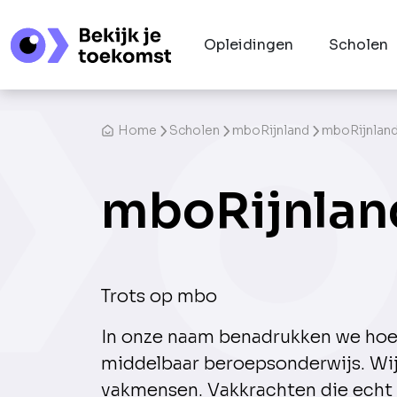
Opleidingen
Scholen
Home
Scholen
mboRijnland
mboRijnland
mboRijnlan
Trots op mbo
In onze naam benadrukken we hoe 
middelbaar beroeps­onderwijs. Wij
vakmensen. Vakkrachten die echt 