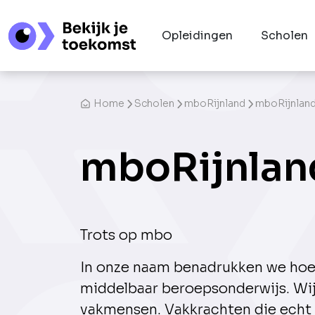
Opleidingen
Scholen
Home
Scholen
mboRijnland
mboRijnland
mboRijnlan
Trots op mbo
In onze naam benadrukken we hoe 
middelbaar beroeps­onderwijs. Wij
vakmensen. Vakkrachten die echt 