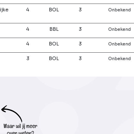
ijke
4
BOL
3
Onbekend
4
BBL
3
Onbekend
4
BOL
3
Onbekend
3
BOL
3
Onbekend
Waar wil jij meer
over weten?