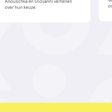
W
Anouschka en Giovanni vertellen
o
over hun keuze.