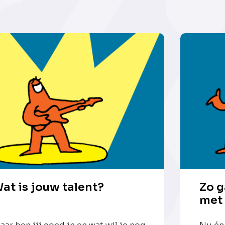
at is jouw talent?
Zo g
met