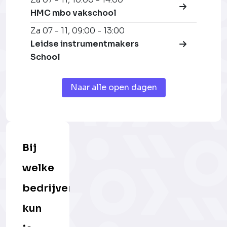
HMC mbo vakschool
Za 07 - 11
,
09:00 - 13:00
Leidse instrumentmakers
School
Naar alle open dagen
Bij
welke
bedrijven
kun