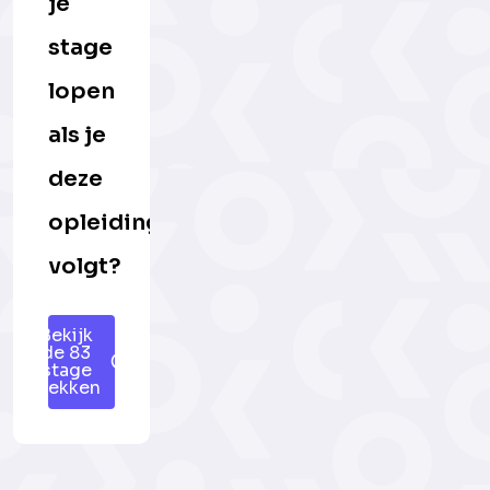
je
stage
lopen
als je
deze
opleiding
volgt?
Bekijk
de 83
stage
plekken