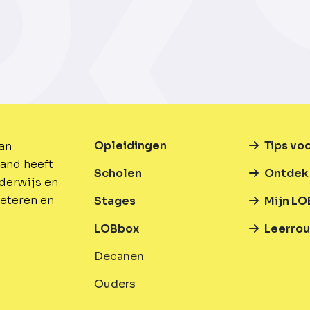
Opleidingen
Tips vo
van
and heeft
Scholen
Ontdek 
nderwijs en
beteren en
Stages
Mijn LO
LOBbox
Leerrou
Decanen
Ouders