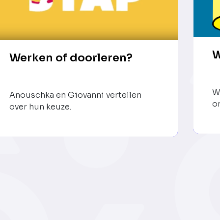
W
Werken of doorleren?
W
Anouschka en Giovanni vertellen
o
over hun keuze.