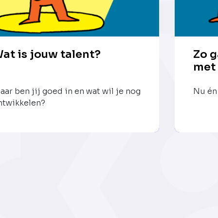
at is jouw talent?
Zo g
met
aar ben jij goed in en wat wil je nog
Nu én 
ntwikkelen?