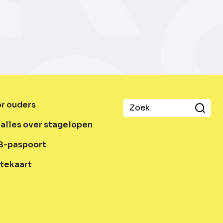
or ouders
alles over stagelopen
B-paspoort
tekaart