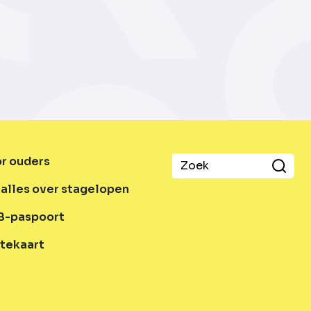
or ouders
alles over stagelopen
B-paspoort
tekaart