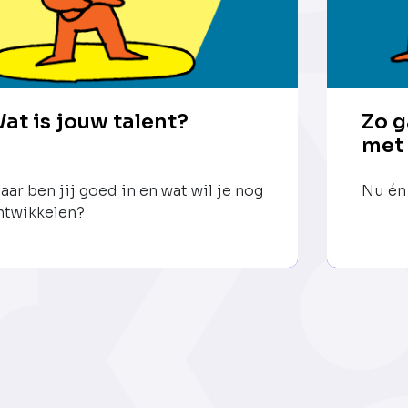
at is jouw talent?
Zo g
met
aar ben jij goed in en wat wil je nog
Nu én 
ntwikkelen?