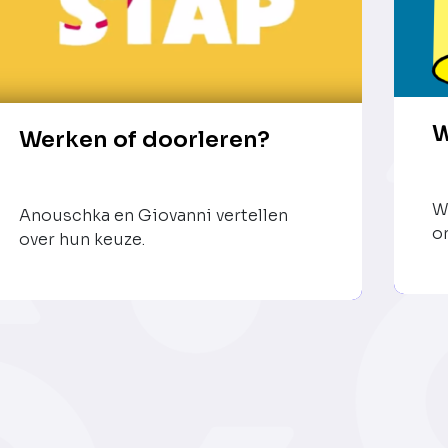
W
Werken of doorleren?
W
Anouschka en Giovanni vertellen
o
over hun keuze.