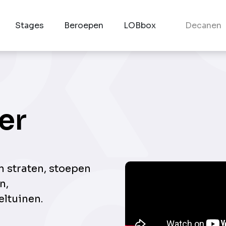
Stages
Beroepen
LOBbox
Decanen
er
n straten, stoepen
n,
eltuinen.