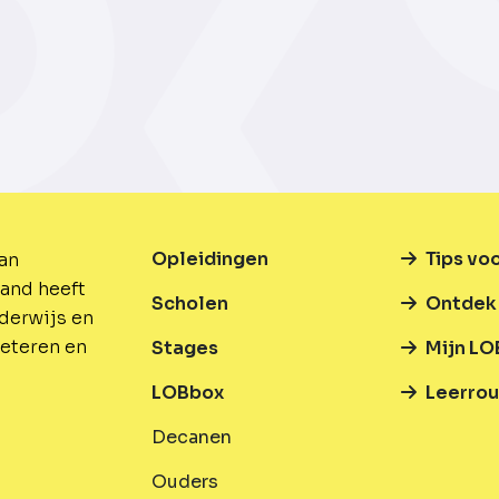
Opleidingen
Tips vo
van
and heeft
Scholen
Ontdek 
nderwijs en
beteren en
Stages
Mijn LO
LOBbox
Leerrou
Decanen
Ouders