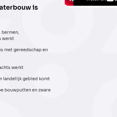
aterbouw is
, bermen,
 werkt
 is met gereedschap en
achts werkt
n landelijk gebied komt
epe bouwputten en zware