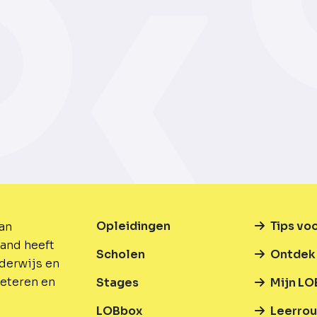
Opleidingen
Tips vo
van
and heeft
Scholen
Ontdek 
nderwijs en
beteren en
Stages
Mijn LO
LOBbox
Leerrou