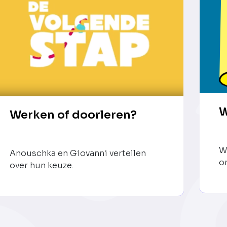
W
Werken of doorleren?
W
Anouschka en Giovanni vertellen
o
over hun keuze.