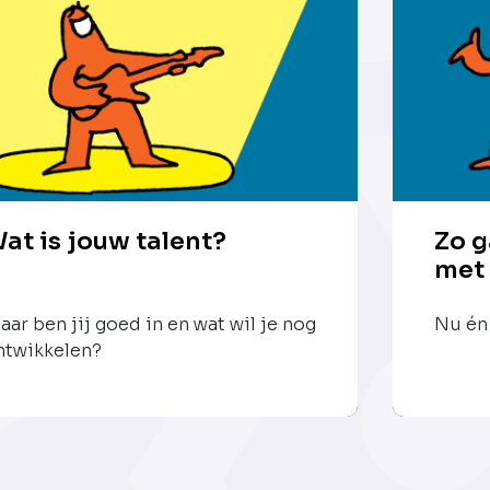
at is jouw talent?
Zo g
met
aar ben jij goed in en wat wil je nog
Nu én 
ntwikkelen?