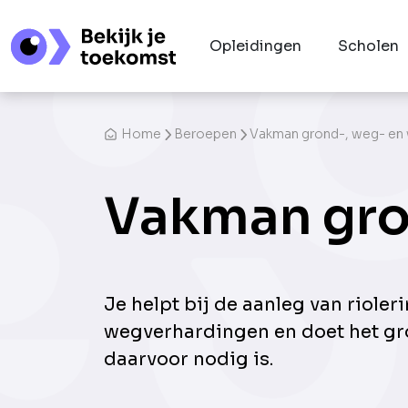
Opleidingen
Scholen
Home
Beroepen
Vakman grond-, weg- en
Vakman gro
Je helpt bij de aanleg van rioler
wegverhardingen en doet het g
daarvoor nodig is.