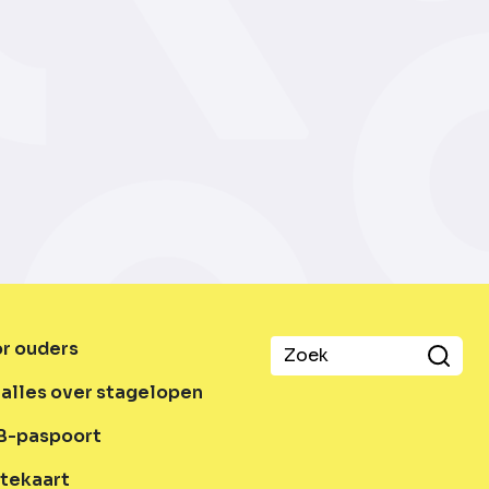
or ouders
alles over stagelopen
B-paspoort
tekaart