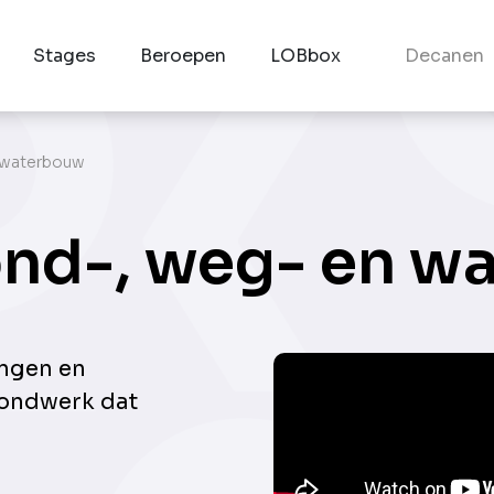
Stages
Beroepen
LOBbox
Decanen
 waterbouw
nd-, weg- en w
ingen en
rondwerk dat