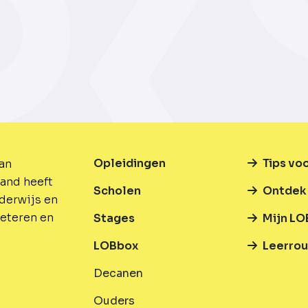
Opleidingen
Tips vo
van
and heeft
Scholen
Ontdek 
nderwijs en
beteren en
Stages
Mijn LO
LOBbox
Leerrou
Decanen
Ouders