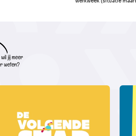
werkweek (situatie maar
wil jij meer
r weten?