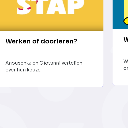
W
Werken of doorleren?
W
Anouschka en Giovanni vertellen
o
over hun keuze.