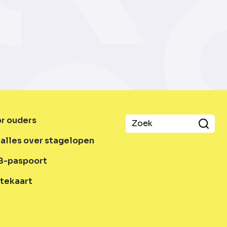
or ouders
alles over stagelopen
B-paspoort
tekaart