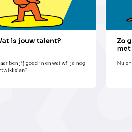
at is jouw talent?
Zo g
met
aar ben jij goed in en wat wil je nog
Nu én 
ntwikkelen?