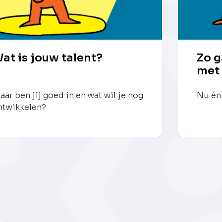
at is jouw talent?
Zo g
met
aar ben jij goed in en wat wil je nog
Nu én 
ntwikkelen?