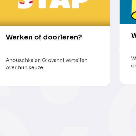
W
Werken of doorleren?
W
Anouschka en Giovanni vertellen
o
over hun keuze.