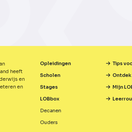
Opleidingen
Tips vo
van
and heeft
Scholen
Ontdek 
nderwijs en
beteren en
Stages
Mijn LO
LOBbox
Leerrou
Decanen
Ouders