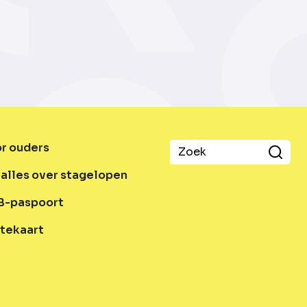
or ouders
alles over stagelopen
B-paspoort
tekaart